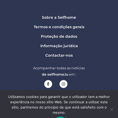
Sobre a Selfhome
Termos e condições gerais
Proteção de dados
Informação jurídica
Contactar-nos
Acompanhar todas as notícias
de selfhome.lu
em :
2022-2025 selfhome.lu - Todos os direitos reservados
Utilizamos cookies para garantir que o utilizador tem a melhor
TechEstate B287255
experiência no nosso sítio Web. Se continuar a utilizar este
sítio, partiremos do princípio de que está satisfeito com o
mesmo.