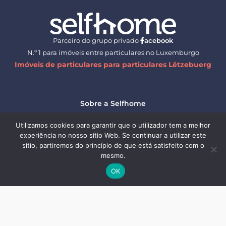
Parceiro do grupo privado
acebook
N.º 1 para imóveis entre particulares no Luxemburgo
Imóveis de particulares para particulares Lëtzebuerg
Sobre a Selfhome
Termos e condições gerais
Utilizamos cookies para garantir que o utilizador tem a melhor
experiência no nosso sítio Web. Se continuar a utilizar este
Proteção de dados
sítio, partiremos do princípio de que está satisfeito com o
mesmo.
Informação jurídica
OK
Contactar-nos
Acompanhar todas as notícias
de selfhome.lu
em :