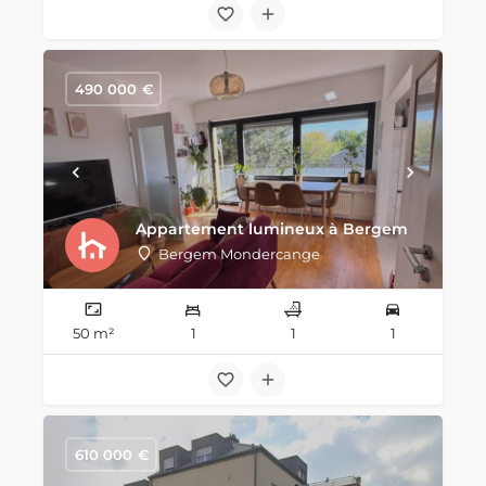
490 000
€
Appartement lumineux à Bergem
Bergem Mondercange
50 m²
1
1
1
610 000
€