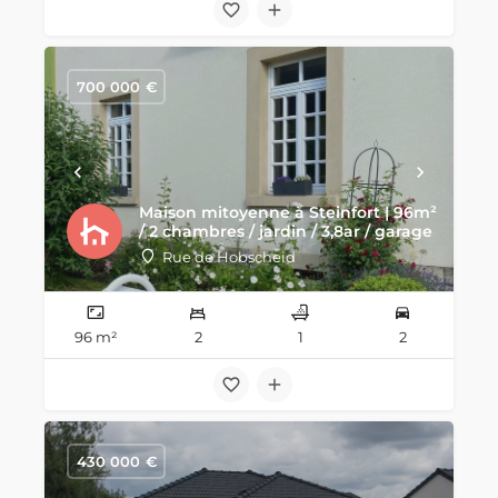
700 000
€
Maison mitoyenne à Steinfort | 96m²
/ 2 chambres / jardin / 3,8ar / garage
Rue de Hobscheid
96 m²
2
1
2
430 000
€