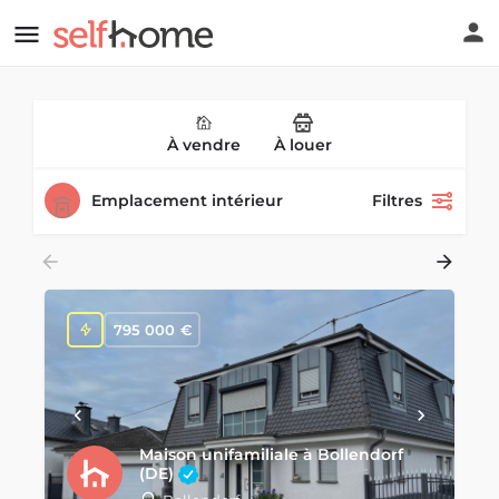
À vendre
À louer
Emplacement intérieur
Filtres
795 000
€
Maison unifamiliale à Bollendorf
(DE)