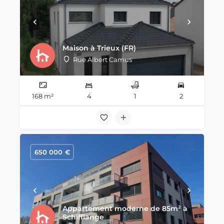
Maison à Trieux (FR)
Rue Albert Camus
168 m²
4
1
2
650 000
€
Appartement moderne de 85m² à
Schifflange