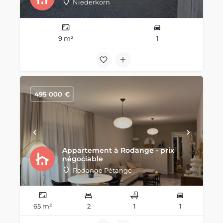
Niederkorn
9 m²
1
495 000
€
Appartement à Rodange - prix
négociable
Rodange Pétange
65 m²
2
1
1