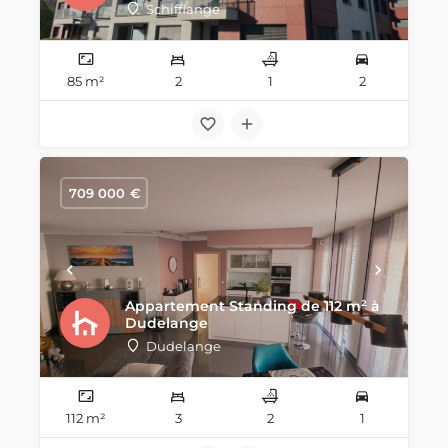
Schifflange
85 m²
2
1
2
709 000
€
Appartement Standing de 112 m² à
Dudelange
Dudelange
112 m²
3
2
1