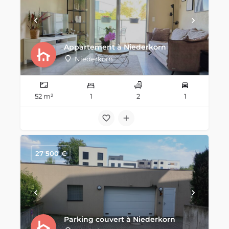
Appartement à Niederkorn
Niederkorn
52 m²
1
2
1
27 500
€
Parking couvert à Niederkorn