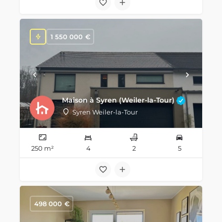
1 550 000
€
Maison à Syren (Weiler-la-Tour)
Syren Weiler-la-Tour
250 m²
4
2
5
498 000
€