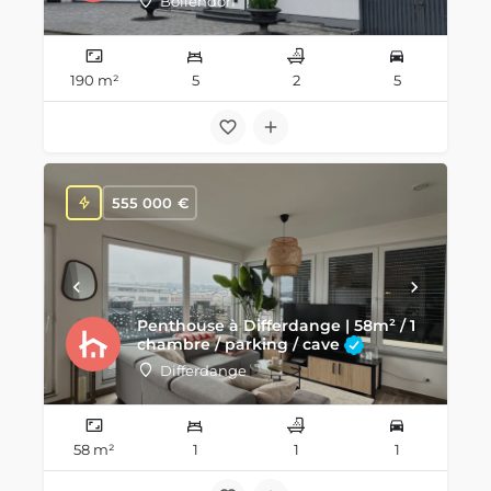
Bollendorf
190 m²
5
2
5
555 000
€
Penthouse à Differdange | 58m² / 1
chambre / parking / cave
Differdange
58 m²
1
1
1