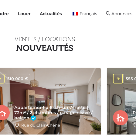
ndre
Louer
Actualités
Français
Annonces
VENTES / LOCATIONS
NOUVEAUTÉS
510 000
€
555 
Appartement à Esch-sur-Alzette |
72m² / 2 chambres / garage / cave /
P
balcon
c
Rue du Clair-Chêne