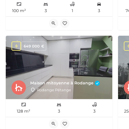
100 m²
3
1
3
7
649 000
€
Maison mitoyenne à Rodange
Rodange Pétange
128 m²
3
3
25