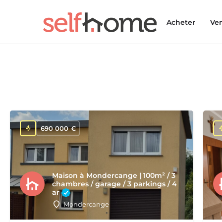
Acheter
Ve
690 000
€
Maison à Mondercange | 100m² / 3
chambres / garage / 3 parkings / 4
ar
Mondercange