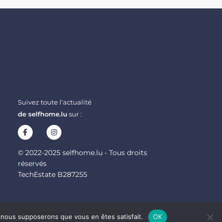
Suivez toute l'actualité
de selfhome.lu
sur :
© 2022-2025 selfhome.lu - Tous droits
réservés
TechEstate B287255
e, nous supposerons que vous en êtes satisfait.
OK