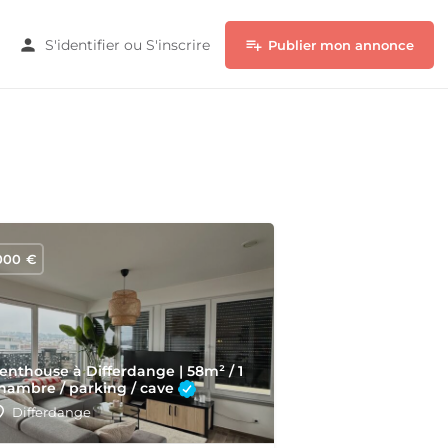
S'identifier
ou
S'inscrire
Publier mon annonce
000
€
enthouse à Differdange | 58m² / 1
hambre / parking / cave
Differdange