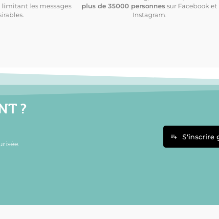
 limitant les messages
plus de 35000 personnes
sur Facebook et
irables.
Instagram.
NT ?
S'inscrire
risée.