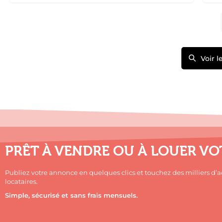
Voir 
PRÊT À VENDRE OU À LOUER VO
Publiez votre annonce en quelques clics et touchez des milliers d’
locataires.
Simple, sécurisé et sans frais mensuels.