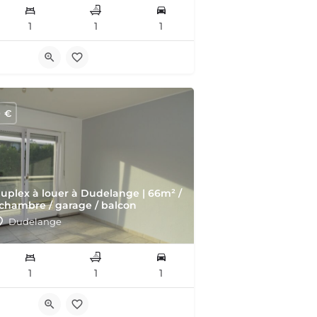
1
1
1
0
€
uplex à louer à Dudelange | 66m² /
 chambre / garage / balcon
Dudelange
1
1
1