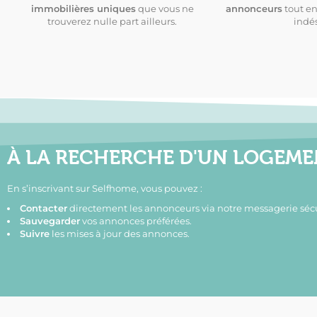
immobilières uniques
que vous ne
annonceurs
tout en
trouverez nulle part ailleurs.
indés
À LA RECHERCHE D'UN LOGEME
En s’inscrivant sur Selfhome, vous pouvez :
Contacter
directement les annonceurs via notre messagerie sécu
Sauvegarder
vos annonces préférées.
Suivre
les mises à jour des annonces.