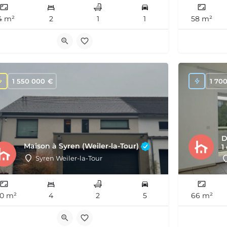
4 m²
2
1
1
58 m²
1 550 000
€
1 70
D
Maison à Syren (Weiler-la-Tour)
1
Syren Weiler-la-Tour
0 m²
4
2
5
66 m²