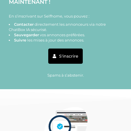
MAINTENANT !
En s’inscrivant sur Selfhome, vous pouvez :
Contacter
directement les annonceurs via notre
ChatBox IA sécurisé.
Sauvegarder
vos annonces préférées.
Suivre
les mises à jour des annonces.
S'inscrire
Spams à s’abstenir.