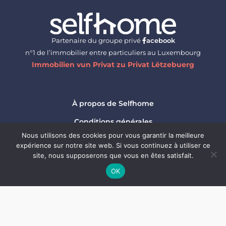
Partenaire du groupe privé
acebook
n°1 de l’immobilier entre particuliers au Luxembourg
Immobilien vun Privat zu Privat Lëtzebuerg
À propos de Selfhome
Conditions générales
Nous utilisons des cookies pour vous garantir la meilleure
Protection des données
expérience sur notre site web. Si vous continuez à utiliser ce
site, nous supposerons que vous en êtes satisfait.
Mentions légales
OK
Contactez-nous
Suivez toute l'actualité
de selfhome.lu
sur :