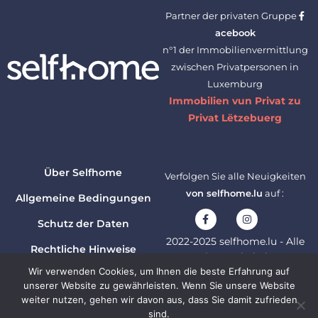
Partner der privaten Gruppe
acebook
n°1 der Immobilienvermittlung
zwischen Privatpersonen in
Luxemburg
Immobilien vun Privat zu
Privat Lëtzebuerg
Über Selfhome
Verfolgen Sie alle Neuigkeiten
von selfhome.lu
auf :
Allgemeine Bedingungen
Schutz der Daten
2022-2025 selfhome.lu - Alle
Rechtliche Hinweise
Rechte vorbehalten
Wir verwenden Cookies, um Ihnen die beste Erfahrung auf
TechEstate B287255
Kontaktieren Sie uns
unserer Website zu gewährleisten. Wenn Sie unsere Website
weiter nutzen, gehen wir davon aus, dass Sie damit zufrieden
sind.